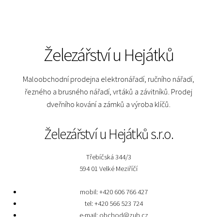
Železářství u Hejátků
Maloobchodní prodejna elektronářadí, ručního nářadí,
řezného a brusného nářadí, vrtáků a závitníků. Prodej
dveřního kování a zámků a výroba klíčů.
Železářství u Hejátků s.r.o.
Třebíčská 344/3
594 01 Velké Meziříčí
mobil: +420 606 766 427
tel: +420 566 523 724
e-mail:
obchod@zuh.cz